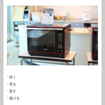
焼く
煮る
蒸す
揚げる