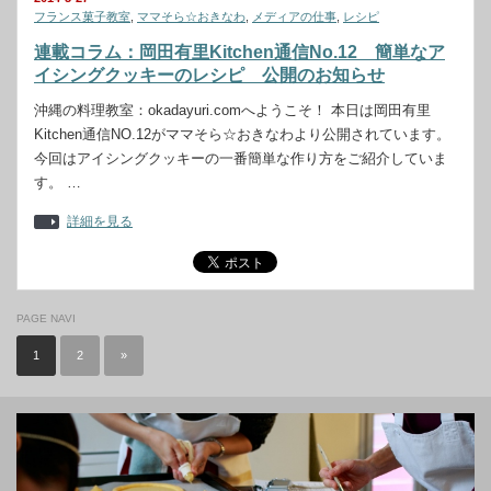
フランス菓子教室
,
ママそら☆おきなわ
,
メディアの仕事
,
レシピ
連載コラム：岡田有里Kitchen通信No.12 簡単なア
イシングクッキーのレシピ 公開のお知らせ
沖縄の料理教室：okadayuri.comへようこそ！ 本日は岡田有里
Kitchen通信NO.12がママそら☆おきなわより公開されています。
今回はアイシングクッキーの一番簡単な作り方をご紹介していま
す。 …
詳細を見る
PAGE NAVI
1
2
»