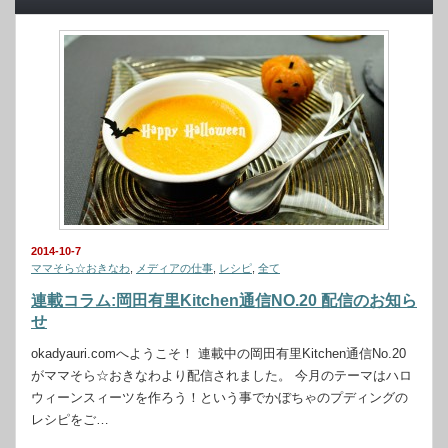
2014-10-7
ママそら☆おきなわ
,
メディアの仕事
,
レシピ
,
全て
連載コラム:岡田有里Kitchen通信NO.20 配信のお知ら
せ
okadyauri.comへようこそ！ 連載中の岡田有里Kitchen通信No.20
がママそら☆おきなわより配信されました。 今月のテーマはハロ
ウィーンスィーツを作ろう！という事でかぼちゃのプディングの
レシピをご…