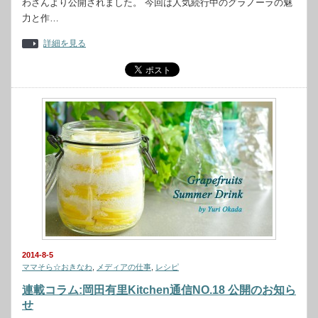
わさんより公開されました。 今回は人気続行中のグラノーラの魅
力と作…
詳細を見る
2014-8-5
ママそら☆おきなわ
,
メディアの仕事
,
レシピ
連載コラム:岡田有里Kitchen通信NO.18 公開のお知ら
せ