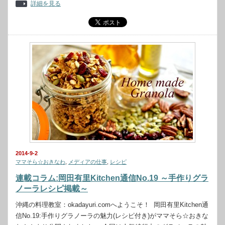
詳細を見る
2014-9-2
ママそら☆おきなわ
,
メディアの仕事
,
レシピ
連載コラム:岡田有里Kitchen通信No.19 ～手作りグラ
ノーラレシピ掲載～
沖縄の料理教室：okadayuri.comへようこそ！ 岡田有里Kitchen通
信No.19:手作りグラノーラの魅力(レシピ付き)がママそら☆おきな