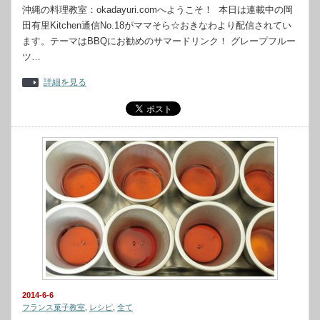
沖縄の料理教室：okadayuri.comへようこそ！ 本日は連載中の岡
田有里Kitchen通信No.18がママそら☆おきなわより配信されてい
ます。テーマはBBQにお勧めのサマードリンク！ グレープフルー
ツ…
詳細を見る
2014-6-6
フランス菓子教室
,
レシピ
,
全て