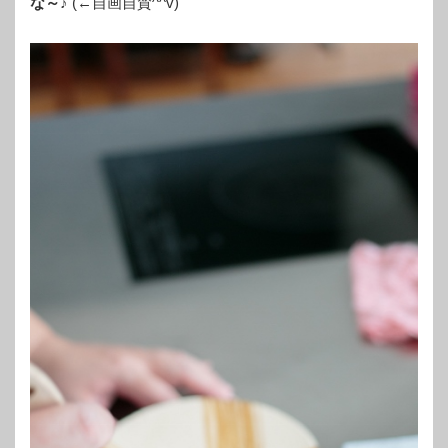
な～♪
(←自画自賛^^v)