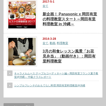
2017-5-1
全て
新企画！ Panasonic x 岡田有里
の料理教室スタート～岡田有里
料理教室 in 沖縄～
2014-3-28
全て
,
動画
,
料理教室
3月の和食レッスン風景「お花
見弁当」（動画付き）：岡田有
里料理教室
キャラメルムース:テーブルコーディネート編～岡田有里フランス菓子教
室@沖縄～ 中級クラスレポート
シンプルフレンチのおもてなし料理:岡田有里料理教室@沖縄