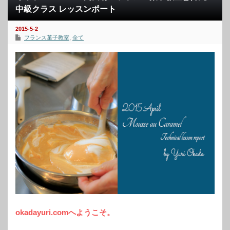
中級クラス レッスンポート
2015-5-2
フランス菓子教室
,
全て
okadayuri.comへようこそ。