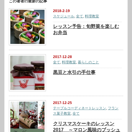
この著者の最新の記事
2018-2-19
スケジュール
,
全て
,
料理教室
レッスン予告：旬野菜を楽しむ
お弁当
2017-12-28
全て
,
料理教室
,
暮らしのこと
黒豆と水引の手仕事
2017-12-25
テーブルコーディネートレッスン
,
フラン
ス菓子教室
,
全て
クリスマスケーキのレッスン
2017 ～マロン風味のブッシュ