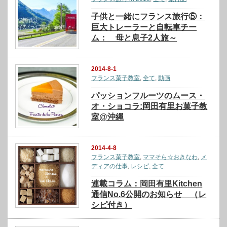
子供と一緒にフランス旅行⑤：
巨大トレーラーと自転車チー
ム： 母と息子2人旅～
2014-8-1
フランス菓子教室
,
全て
,
動画
パッションフルーツのムース・
オ・ショコラ:岡田有里お菓子教
室@沖縄
2014-4-8
フランス菓子教室
,
ママそら☆おきなわ
,
メ
ディアの仕事
,
レシピ
,
全て
連載コラム：岡田有里Kitchen
通信No.6公開のお知らせ （レ
シピ付き）