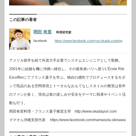
この記事の著者
岡田 有里
料理研究家
facebook
https://www.facebook.com/yuri.okada.cooking
アメリカ留学を経て外資大手企業でシステムエンジニアとして勤務。
2001年に結婚を機に沖縄へ移住し、その後単身パリへ渡りL’École Ritz
Escoffierにてフランス菓子を学ぶ。独自の感性でプロデュースするモダ
ンで気品のある空間表現とトータルなおもてなしスタイルの教室は長年
のファンが多く、現在は食の楽しみや安全をテーマに執筆やイベント活
動も行う。
岡田有里料理・フランス菓子教室主宰 http://www.okadayuri.com
ママそら沖縄支部代表 https://www.facebook.com/mamasola.okinawa