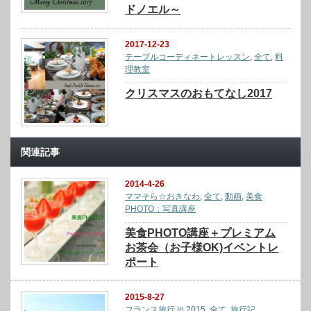
ドノエル～
2017-12-23
テーブルコーディネートレッスン
,
全て
,
料
理教室
クリスマスのおもてなし2017
関連記事
2014-4-26
ママそら☆おきなわ
,
全て
,
動画
,
美食
PHOTO：写真講座
美食PHOTO講座＋プレミアム
お茶会（お子様OK)イベントレ
ポート
2015-8-27
フランス旅行 in 2015
,
全て
,
旅行記