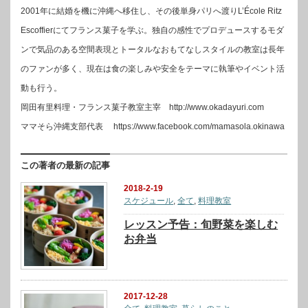
2001年に結婚を機に沖縄へ移住し、その後単身パリへ渡りL’École Ritz
Escoffierにてフランス菓子を学ぶ。独自の感性でプロデュースするモダ
ンで気品のある空間表現とトータルなおもてなしスタイルの教室は長年
のファンが多く、現在は食の楽しみや安全をテーマに執筆やイベント活
動も行う。
岡田有里料理・フランス菓子教室主宰 http://www.okadayuri.com
ママそら沖縄支部代表 https://www.facebook.com/mamasola.okinawa
この著者の最新の記事
2018-2-19
スケジュール
,
全て
,
料理教室
レッスン予告：旬野菜を楽しむ
お弁当
2017-12-28