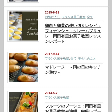
2015-9-18
お気に入り
,
フランス菓子教室
,
全て
卵白と卵黄の使い切りレシピ：
フィナンシェ＋クレームブリュ
レ 岡田有里お菓子教室レッス
ンレポート
2017-9-14
フランス菓子教室
,
全て
,
暮らしのこと
マドレーヌ ～雨の日のキッチ
ン遊び～
2014-5-7
フランス菓子教室
フルーツのブーシェ：岡田有里
お菓子教室＠沖縄 中級レポー