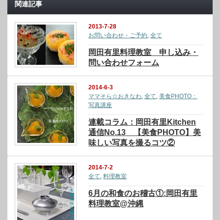
関連記事
2013-7-28
お問い合わせ・ご予約
,
全て
岡田有里料理教室 申し込み・
問い合わせフォーム
2014-6-3
ママそら☆おきなわ
,
全て
,
美食PHOTO：
写真講座
連載コラム：岡田有里Kitchen
通信No.13 【美食PHOTO】美
味しい写真を撮るコツ②
2014-7-2
全て
,
料理教室
6月の和食のお稽古①:岡田有里
料理教室@沖縄