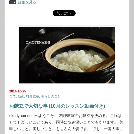
詳細を見る
2014-10-25
全て
,
動画
,
料理教室
,
暮らしのこと
お献立で大切な事 (10月のレッスン動画付き)
okadyauri.comへようこそ！ 料理教室のお献立を決める。これは
とても楽しいことであり、同時に悩み深いことでもあります。 美
味しいこと。美しいこと。もちろん大切です。 でも、一番大事に