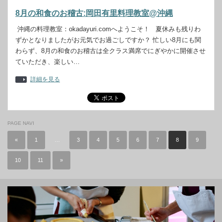
8月の和食のお稽古:岡田有里料理教室@沖縄
沖縄の料理教室：okadayuri.comへようこそ！ 夏休みも残りわ
ずかとなりましたがお元気でお過ごしですか？ 忙しい8月にも関
わらず、8月の和食のお稽古は全クラス満席でにぎやかに開催させ
ていただき、楽しい…
詳細を見る
PAGE NAVI
«
1
…
3
4
5
6
7
8
9
10
11
»