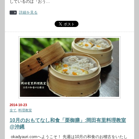
しているのは『おう…
詳細を見る
2014-10-23
全て
,
料理教室
10月のおもてなし和食「栗御膳」:岡田有里料理教室
@沖縄
okadyauri.comへようこそ！ 先週は10月の和食のお稽古をいたし