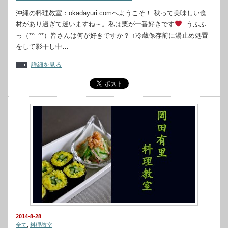
沖縄の料理教室：okadayuri.comへようこそ！ 秋って美味しい食
材があり過ぎて迷いますね～。私は栗が一番好きです
うふふ
っ（*^_^*）皆さんは何が好きですか？ ↑冷蔵保存前に湯止め処置
をして影干し中…
詳細を見る
2014-8-28
全て
,
料理教室