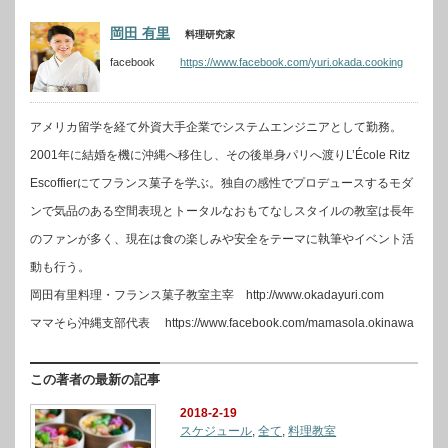
岡田 有里
料理研究家
facebook
https://www.facebook.com/yuri.okada.cooking
アメリカ留学を経て外資大手企業でシステムエンジニアとして勤務。
2001年に結婚を機に沖縄へ移住し、その後単身パリへ渡りL’École Ritz
Escoffierにてフランス菓子を学ぶ。独自の感性でプロデュースするモダ
ンで気品のある空間表現とトータルなおもてなしスタイルの教室は長年
のファンが多く、現在は食の楽しみや安全をテーマに執筆やイベント活
動も行う。
岡田有里料理・フランス菓子教室主宰 http://www.okadayuri.com
ママそら沖縄支部代表 https://www.facebook.com/mamasola.okinawa
この著者の最新の記事
2018-2-19
スケジュール
,
全て
,
料理教室