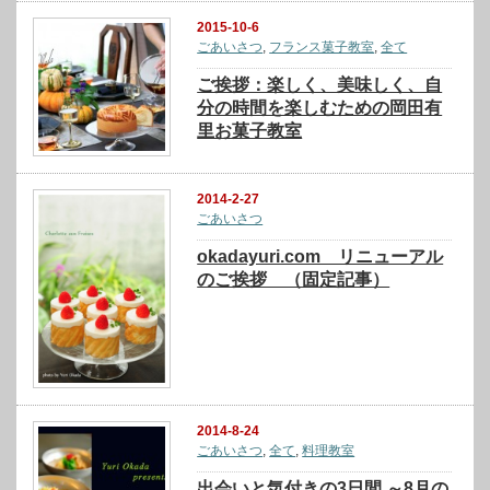
2015-10-6
ごあいさつ
,
フランス菓子教室
,
全て
ご挨拶：楽しく、美味しく、自
分の時間を楽しむための岡田有
里お菓子教室
2014-2-27
ごあいさつ
okadayuri.com リニューアル
のご挨拶 （固定記事）
2014-8-24
ごあいさつ
,
全て
,
料理教室
出会いと気付きの3日間 ～8月の