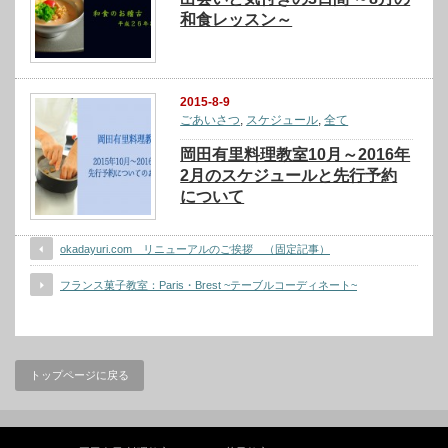
和食レッスン～
2015-8-9
ごあいさつ
,
スケジュール
,
全て
岡田有里料理教室10月～2016年
2月のスケジュールと先行予約
について
okadayuri.com リニューアルのご挨拶 （固定記事）
フランス菓子教室：Paris・Brest ~テーブルコーディネート~
トップページに戻る