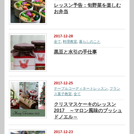
レッスン予告：旬野菜を楽しむ
お弁当
2017-12-28
全て
,
料理教室
,
暮らしのこと
黒豆と水引の手仕事
2017-12-25
テーブルコーディネートレッスン
,
フラン
ス菓子教室
,
全て
クリスマスケーキのレッスン
2017 ～マロン風味のブッシュ
ドノエル～
2017-12-23