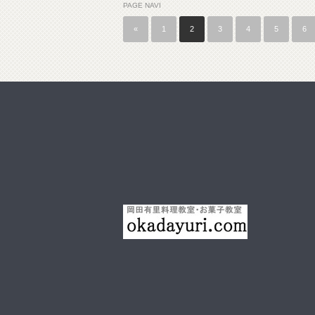
PAGE NAVI
«
1
2
3
4
5
6