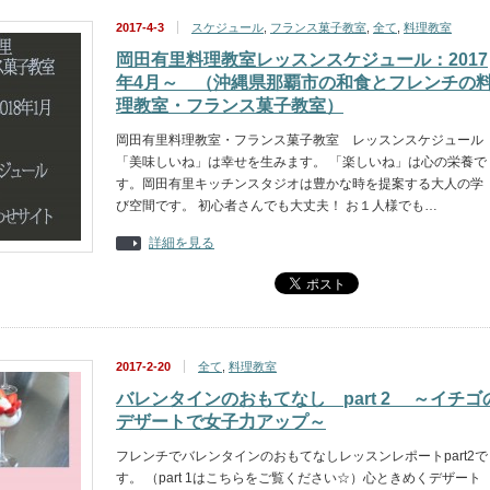
2017-4-3
スケジュール
,
フランス菓子教室
,
全て
,
料理教室
岡田有里料理教室レッスンスケジュール：2017
年4月～ （沖縄県那覇市の和食とフレンチの
理教室・フランス菓子教室）
岡田有里料理教室・フランス菓子教室 レッスンスケジュール
「美味しいね」は幸せを生みます。 「楽しいね」は心の栄養で
す。岡田有里キッチンスタジオは豊かな時を提案する大人の学
び空間です。 初心者さんでも大丈夫！ お１人様でも…
詳細を見る
2017-2-20
全て
,
料理教室
バレンタインのおもてなし part 2 ～イチゴ
デザートで女子力アップ～
フレンチでバレンタインのおもてなしレッスンレポートpart2で
す。 （part 1はこちらをご覧ください☆）心ときめくデザート