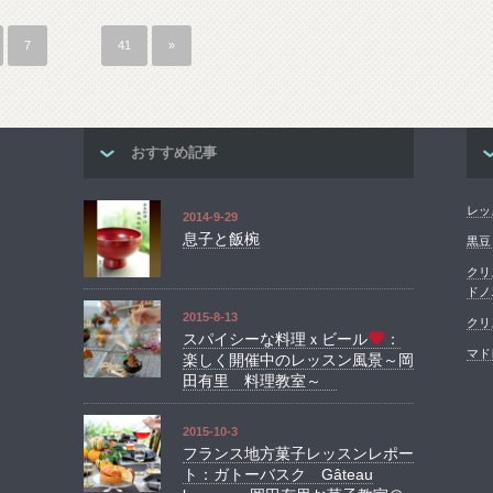
7
…
41
»
おすすめ記事
レッ
2014-9-29
息子と飯椀
黒豆
クリ
ドノ
2015-8-13
クリ
スパイシーな料理ｘビール
：
マド
楽しく開催中のレッスン風景～岡
田有里 料理教室～
2015-10-3
フランス地方菓子レッスンレポー
ト：ガトーバスク Gâteau