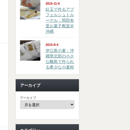
2015-11-6
紅玉で作るアプ
フェルシュトル
ーデル：岡田有
里お菓子教室＠
沖縄
2015-8-4
伊江島小麦：沖
縄県北部の小さ
な離島で作られ
る希少な小麦粉
アーカイブ
アーカイブ