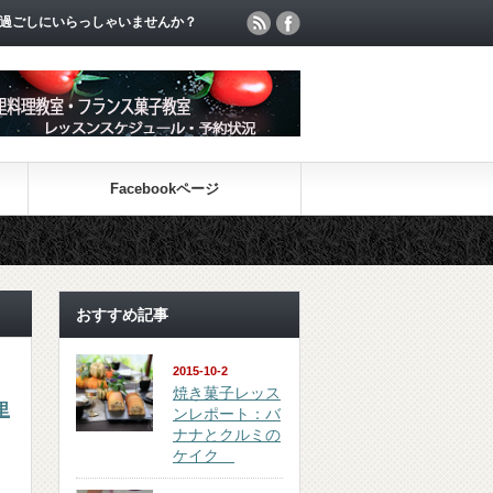
過ごしにいらっしゃいませんか？
Facebookページ
おすすめ記事
2015-10-2
焼き菓子レッス
里
ンレポート：バ
ナナとクルミの
ケイク