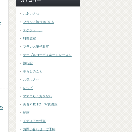
カテゴリー
ごあいさつ
料
フランス旅行 in 2015
スケジュール
料理教室
フランス菓子教室
テーブルコーディネートレッスン
旅行記
暮らしのこと
お気に入り
レシピ
ママそら☆おきなわ
美食PHOTO：写真講座
の
動画
メディアの仕事
お問い合わせ・ご予約