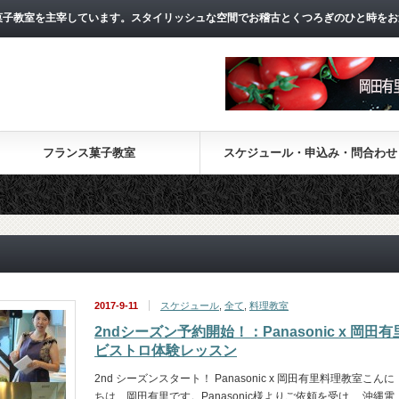
菓子教室を主宰しています。スタイリッシュな空間でお稽古とくつろぎのひと時をお
フランス菓子教室
スケジュール・申込み・問合わせ
2017-9-11
スケジュール
,
全て
,
料理教室
2ndシーズン予約開始！：Panasonic x 岡田有
ビストロ体験レッスン
2nd シーズンスタート！ Panasonic x 岡田有里料理教室こんに
ちは、岡田有里です。Panasonic様よりご依頼を受け、 沖縄電