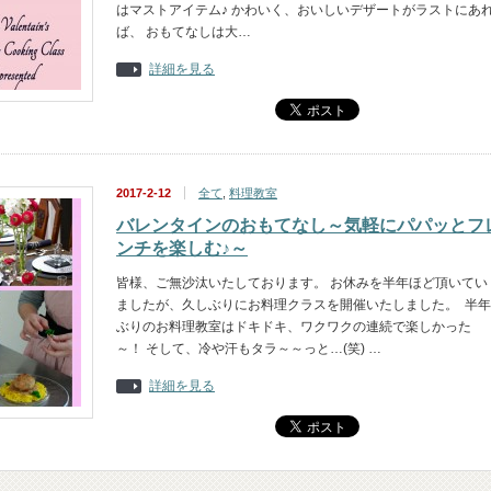
はマストアイテム♪ かわいく、おいしいデザートがラストにあ
ば、 おもてなしは大…
詳細を見る
2017-2-12
全て
,
料理教室
バレンタインのおもてなし～気軽にパパッとフ
ンチを楽しむ♪～
皆様、ご無沙汰いたしております。 お休みを半年ほど頂いてい
ましたが、久しぶりにお料理クラスを開催いたしました。 半年
ぶりのお料理教室はドキドキ、ワクワクの連続で楽しかった
～！ そして、冷や汗もタラ～～っと…(笑) …
詳細を見る